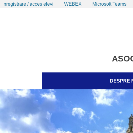
Inregistrare / acces elevi
WEBEX
Microsoft Teams
Skip
to
content
ASOC
Skip
DESPRE 
to
content